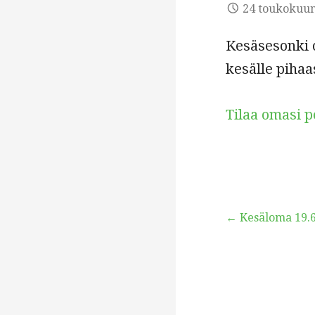
24 toukokuun
Kesäsesonki o
kesälle pihaa
Tilaa omasi p
Artikkelien
← Kesäloma 19.6
selaus