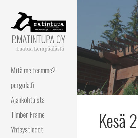
Siirry
sisältöön
P.MATINTUPA OY
Ajankohta
Laatua Lempäälästä
Mitä me teemme?
pergola.fi
Ajankohtaista
Kesä 
Timber Frame
Yhteystiedot