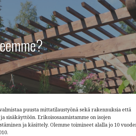
 teemme?
valmistaa puusta mittatilaustyönä sekä rakennuksia että
 ja sisäkäyttöön. Erikoisosaamistamme on isojen
täminen ja käsittely. Olemme toimineet alalla jo 10 vuode
010.