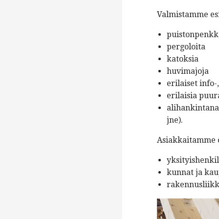
Valmistamme es
puistonpenkk
pergoloita
katoksia
huvimajoja
erilaiset info-
erilaisia puu
alihankintana
jne).
Asiakkaitamme 
yksityishenkil
kunnat ja kau
rakennusliik