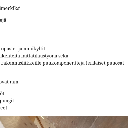
imerkiksi
ejä
, opaste- ja nimikyltit
rakenteita mittatilaustyönä sekä
 rakennusliikkeille puukomponentteja (erilaiset puuosat
ovat mm.
öt
pungit
keet