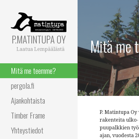
Siirry
sisältöön
P.MATINTUPA OY
Mitä me
Laatua Lempäälästä
Mitä me teemme?
pergola.fi
Ajankohtaista
P. Matintupa Oy 
Timber Frame
rakenteita ulko-
Yhteystiedot
puupalkkien työs
ajan, vuodesta 2